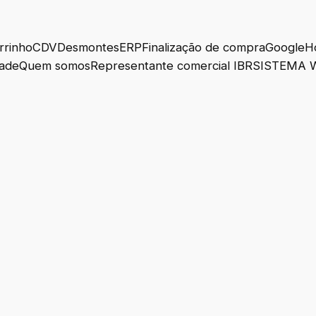
rrinho
CDV
Desmontes
ERP
Finalização de compra
Google
H
dade
Quem somos
Representante comercial IBR
SISTEMA 