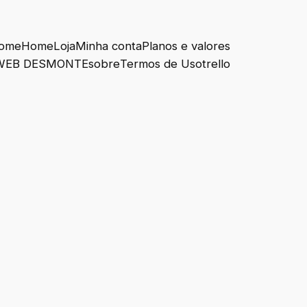
ome
Home
Loja
Minha conta
Planos e valores
WEB DESMONTE
sobre
Termos de Uso
trello