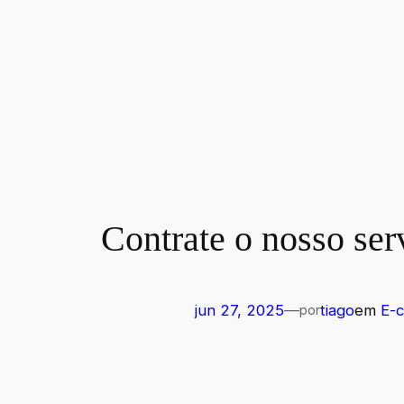
Contrate o nosso se
jun 27, 2025
—
tiago
em
E-
por